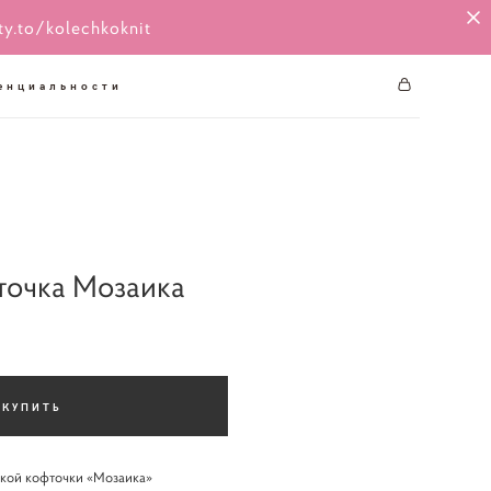
ty.to/kolechkoknit
енциальности
точка Мозаика
КУПИТЬ
ской кофточки «Мозаика»