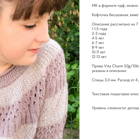
МК в формате пдф, можно с
Кофточка бесшовная, вяжет
Описание рассчитано на 7
1-1,5 года
2-3 года
4-5 лет
6-7 лет
8-9 лет
10-11 лет
12-13 лет
Пряжа Vita Charm 50g/106m
указаны в описании.
Спицы 3,0 мм. Расход от 4
Текстовое пошаговое опи
⠀
Уровень сложности: дото
⠀