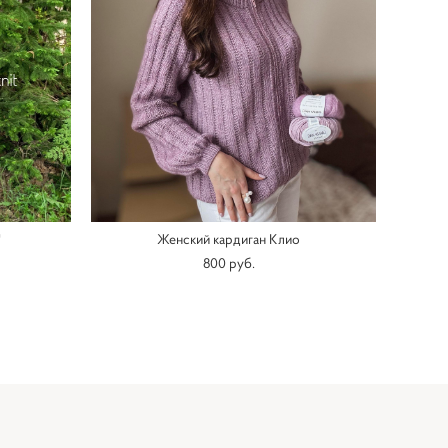
"
Женский кардиган Клио
800 pуб.