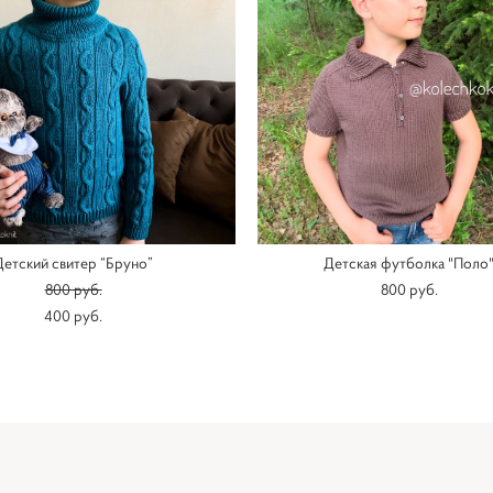
Детский свитер “Бруно”
Детская футболка "Поло
800 pуб.
800 pуб.
400 pуб.