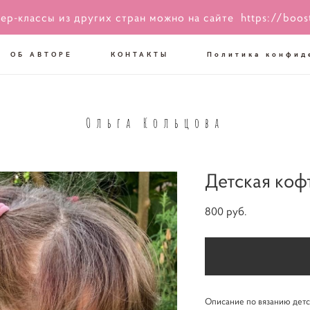
ер-классы из других стран можно на сайте
https://boos
ОБ АВТОРЕ
КОНТАКТЫ
Политика конфид
Ольга Кольцова
Детская коф
800 pуб.
Описание по вязанию дет