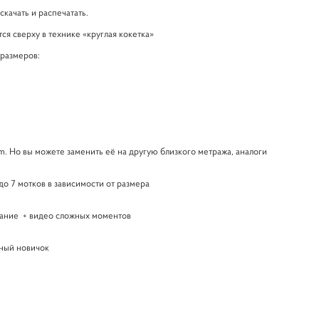
качать и распечатать.
ся сверху в технике «круглая кокетка»
 размеров:
. Но вы можете заменить её на другую близкого метража, аналоги
 до 7 мотков в зависимости от размера
сание + видео сложных моментов
шный новичок