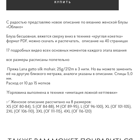
КУПИТЬ
С радостью представляю новое описание по вязанию женской блузы
«Облако»
Блуза бесшовная, вяжется сверху вниз в технике «круглая кокетка»
формат PDF, можно скачать и распечатать, описание на 40 страницах
17 подробных видео всех основных моментов каждого этапа вязания
все размеры расписаны попетельно
Пряжа Lana gatto silk mohair, 25g/212m в 3 нити. Но вы можете заменить
её на другую близкого метража, аналоги указаны в описании. Спицы 5,0
мм.
Расход от 10 до 15 мотков
?Горловина выполнена в технике «имитация ложной кеттлевки»
✅ Женское описание рассчитано на 8 размеров:
XS (ОГ 80-84), S (ОГ 84-88), M (ОГ 89-95), L (ОГ 96-100), XL (ОГ 101-105),
2XL (ОГ 106-110), 3XL (ОГ 111-115), 4XL (ОГ 116-120)