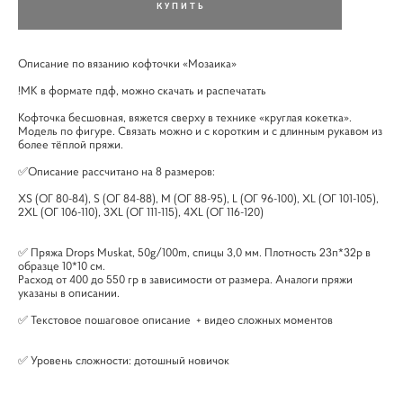
КУПИТЬ
Описание по вязанию кофточки «Мозаика»
!МК в формате пдф, можно скачать и распечатать
Кофточка бесшовная, вяжется сверху в технике «круглая кокетка».
Модель по фигуре. Связать можно и с коротким и с длинным рукавом из
более тёплой пряжи.⠀
✅Описание рассчитано на 8 размеров:
XS (ОГ 80-84), S (ОГ 84-88), M (ОГ 88-95), L (ОГ 96-100), XL (ОГ 101-105),
2XL (ОГ 106-110), 3XL (ОГ 111-115), 4XL (ОГ 116-120)
✅ Пряжа Drops Muskat, 50g/100m, спицы 3,0 мм. Плотность 23п*32р в
образце 10*10 см.
Расход от 400 до 550 гр в зависимости от размера. Аналоги пряжи
указаны в описании.
✅ Текстовое пошаговое описание + видео сложных моментов
✅ Уровень сложности: дотошный новичок
⠀