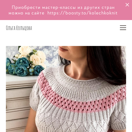
Приобрести мастер-классы из других стран
можно на сайте
https://boosty.to/kolechkoknit
Ольга Кольцова