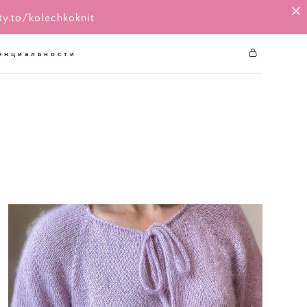
ty.to/kolechkoknit
енциальности