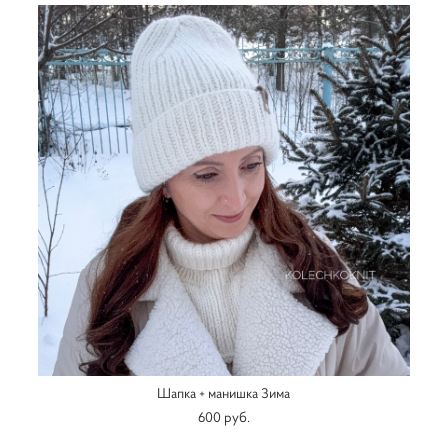
Шапка + манишка Зима
600 pуб.